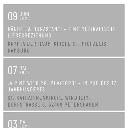
09
JUNI
2026
HÄNDEL & DURASTANTI – EINE MUSIKALISCHE
LIEBESBEZIEHUNG
KRYPTA DER HAUPTKIRCHE ST. MICHAELIS,
HAMBURG
07
MAI
2026
„A PINT WITH MR. PLAYFORD“ – IM PUB DES 17.
JAHRHUNDERTS
ST. KATHARINENKIRCHE WINDHEIM,
DORFSTRASSE 6, 32469 PETERSHAGEN
03
MAI
2026