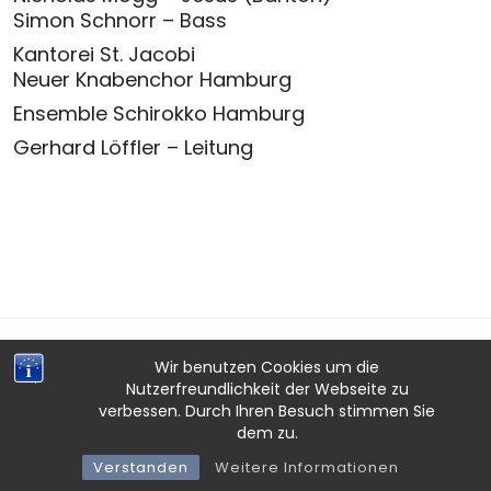
Simon Schnorr – Bass
Kantorei St. Jacobi
Neuer Knabenchor Hamburg
Ensemble Schirokko Hamburg
Gerhard Löffler – Leitung
Wir benutzen Cookies um die
Nutzerfreundlichkeit der Webseite zu
verbessen. Durch Ihren Besuch stimmen Sie
IMPRESSUM
·
DATENSCHUTZ
·
AGB
dem zu.
ENSEMBLE SCHIROKKO HAMBURG © 2026
Verstanden
Weitere Informationen