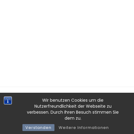
Wir benutzen Cookies um die
Nutzerfreundlichkeit der Webseite zu
verbessen. Durch Ihren Besuch stimmen Sie
IMPRESSUM
·
DATENSCHUTZ
·
AGB
dem zu.
ENSEMBLE SCHIROKKO HAMBURG © 2026
Verstanden
Weitere Informationen