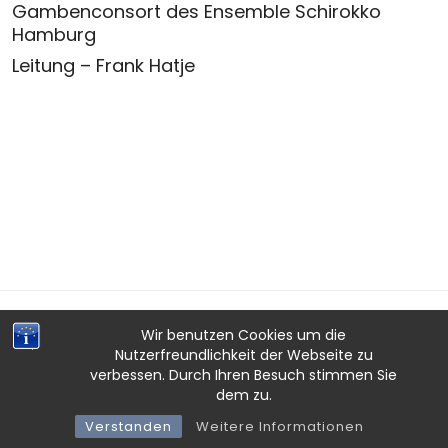
Gambenconsort des Ensemble Schirokko
Hamburg
Leitung – Frank Hatje
Wir benutzen Cookies um die
Nutzerfreundlichkeit der Webseite zu
verbessen. Durch Ihren Besuch stimmen Sie
IMPRESSUM
·
DATENSCHUTZ
·
AGB
dem zu.
ENSEMBLE SCHIROKKO HAMBURG © 2026
Verstanden
Weitere Informationen